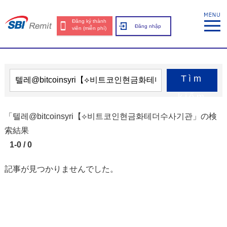
Đăng ký thành
Đăng nhập
viên (miễn phí)
Tìm
kiếm
「텔레@bitcoinsyri【⟡비트코인현금화테더수사기관」の検
索結果
1-0 / 0
記事が見つかりませんでした。