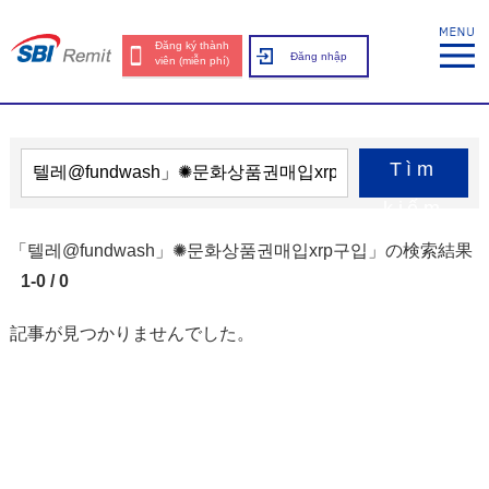
Đăng ký thành
Đăng nhập
viên (miễn phí)
Tìm
kiếm
「텔레@fundwash」✺문화상품권매입xrp구입」の検索結果
1-0 / 0
記事が見つかりませんでした。