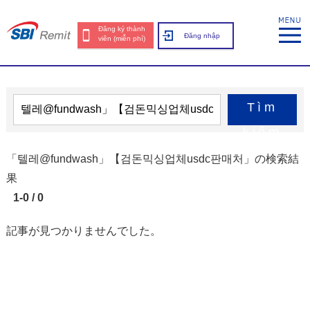
Đăng ký thành
Đăng nhập
viên (miễn phí)
Tìm
kiếm
「텔레@fundwash」【검돈믹싱업체usdc판매처」の検索結
果
1-0 / 0
記事が見つかりませんでした。