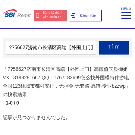
Đăng ký thành
Đăng nhập
viên (miễn phí)
Tìm
kiếm
「??56627济南市长清区高端【外围上门】高颜值气质御姐
VX:13198281667 QQ：1767182699怎么找外围模特伴游电
全国123线城市都可安排，无押金·无套路·靠谱·专业bzzwp」
の検索結果
1-0 / 0
記事が見つかりませんでした。