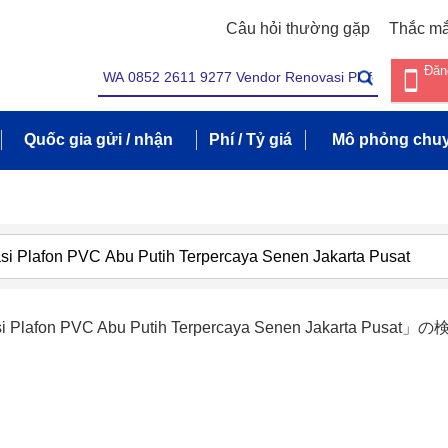
Câu hỏi thường gặp
Thắc m
Đăn
Quốc gia gửi / nhận
Phí / Tỷ giá
Mô phỏng chuy
i Plafon PVC Abu Putih Terpercaya Senen Jakarta Pusat