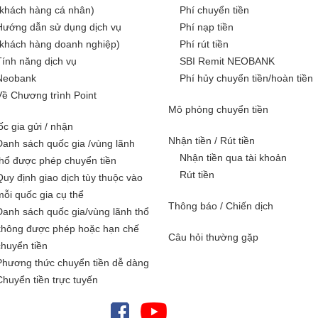
(khách hàng cá nhân)
Phí chuyển tiền
Hướng dẫn sử dụng dịch vụ
Phí nạp tiền
(khách hàng doanh nghiệp)
Phí rút tiền
Tính năng dịch vụ
SBI Remit NEOBANK
Neobank
Phí hủy chuyển tiền/hoàn tiền
Về Chương trình Point
Mô phỏng chuyển tiền
c gia gửi / nhận
Nhận tiền / Rút tiền
Danh sách quốc gia /vùng lãnh
Nhận tiền qua tài khoản
thổ được phép chuyển tiền
Rút tiền
Quy định giao dịch tùy thuộc vào
mỗi quốc gia cụ thể
Thông báo / Chiến dịch
Danh sách quốc gia/vùng lãnh thổ
không được phép hoặc hạn chế
Câu hỏi thường gặp
chuyển tiền
Phương thức chuyển tiền dễ dàng
Chuyển tiền trực tuyến