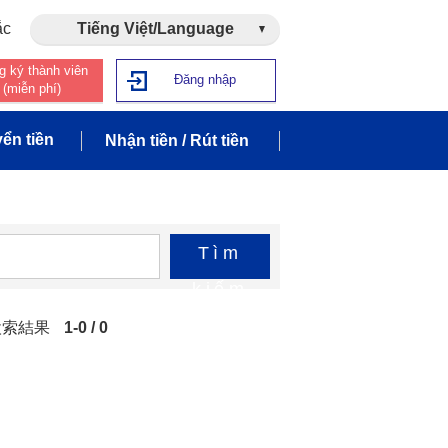
ắc
Tiếng Việt/Language
g ký thành viên
Đăng nhập
(miễn phí)
ển tiền
Nhận tiền / Rút tiền
Tìm
kiếm
」の検索結果
1-0 / 0