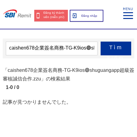
Đăng ký thành
Đăng nhập
viên (miễn phí)
Tìm
kiếm
「caishen678企業簽名商務-TG-K9ios🟣shuguangapp超級簽
審核誠信合作.zzu」の検索結果
1-0 / 0
記事が見つかりませんでした。