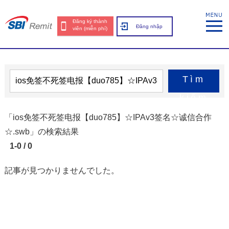
Đăng ký thành
Đăng nhập
viên (miễn phí)
Tìm
kiếm
「ios免签不死签电报【duo785】☆IPAv3签名☆诚信合作
☆.swb」の検索結果
1-0 / 0
記事が見つかりませんでした。