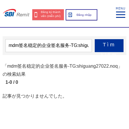
Đăng ký thành
Đăng nhập
viên (miễn phí)
Tìm
kiếm
「mdm签名稳定的企业签名服务-TG:shiguang27022.noq」
の検索結果
1-0 / 0
記事が見つかりませんでした。