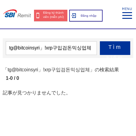
Đăng ký thành
Đăng nhập
viên (miễn phí)
Tìm
kiếm
「tg@bitcoinsyri」ǃxrp구입검돈믹싱업체」の検索結果
1-0 / 0
記事が見つかりませんでした。