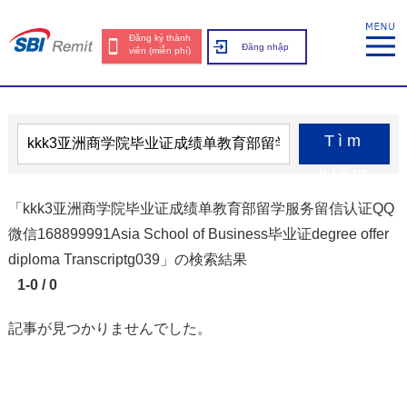
Đăng ký thành
Đăng nhập
viên (miễn phí)
Tìm
kiếm
「kkk3亚洲商学院毕业证成绩单教育部留学服务留信认证QQ
微信168899991Asia School of Business毕业证degree offer
diploma Transcriptg039」の検索結果
1-0 / 0
記事が見つかりませんでした。