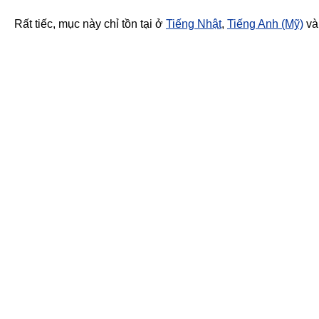
Rất tiếc, mục này chỉ tồn tại ở
Tiếng Nhật
,
Tiếng Anh (Mỹ)
v