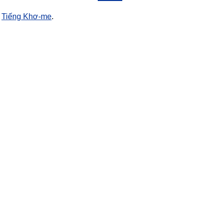
à
Tiếng Khơ-me
.