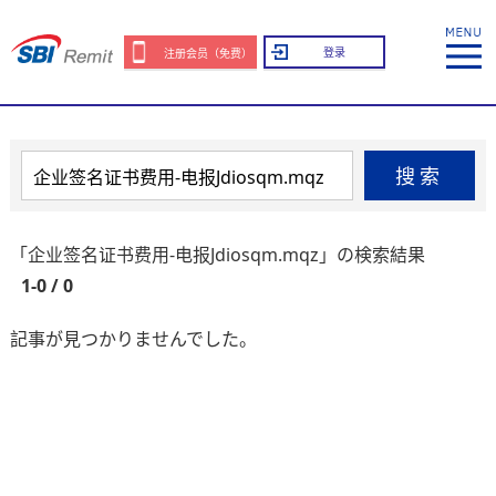
登录
注册会员（免费）
搜索
「企业签名证书费用-电报Jdiosqm.mqz」の検索結果
1-0 / 0
記事が見つかりませんでした。