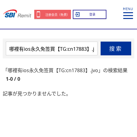
登录
注册会员（免费）
搜索
「哪裡有ios永久免签買【TG:cn17883】.jvo」の検索結果
1-0 / 0
記事が見つかりませんでした。