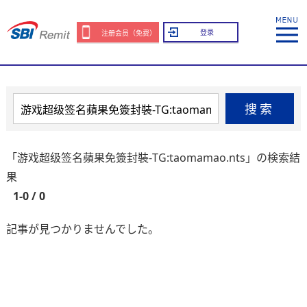
登录
注册会员（免费）
搜索
「游戏超级签名蘋果免簽封裝-TG:taomamao.nts」の検索結
果
1-0 / 0
記事が見つかりませんでした。