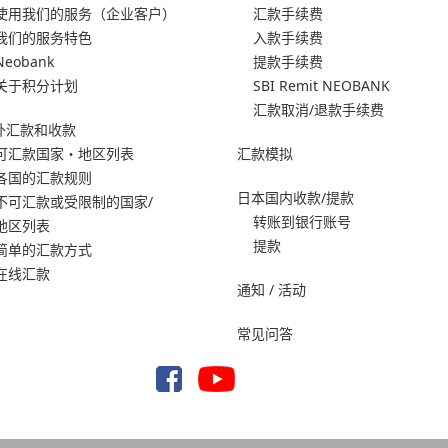
使用我们的服务
（企业客户）
汇款手续费
我们的服务特色
入款手续费
Neobank
提款手续费
关于积分计划
SBI Remit NEOBANK
汇款取消/退款手续费
外汇款和收款
可汇款国家・地区列表
汇款模拟
各国的汇款规则
日本国内收款/提款
不可汇款或受限制的国家/
转账到银行账号
地区列表
提款
简单的汇款方式
在线汇款
通知 / 活动
常见问答