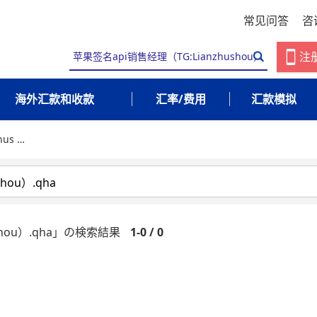
常见问答
咨
注
海外汇款和收款
汇率/费用
汇款模拟
us …
shou）.qha」の検索結果
1-0 / 0