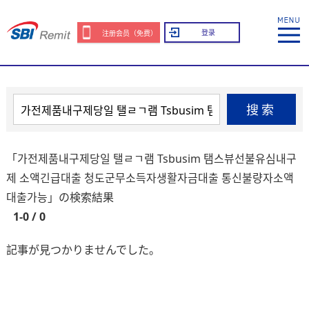
登录
注册会员（免费）
搜索
「가전제품내구제당일 탤ㄹㄱ램 Tsbusim 탬스뷰선불유심내구
제 소액긴급대출 청도군무소득자생활자금대출 통신불량자소액
대출가능」の検索結果
1-0 / 0
記事が見つかりませんでした。