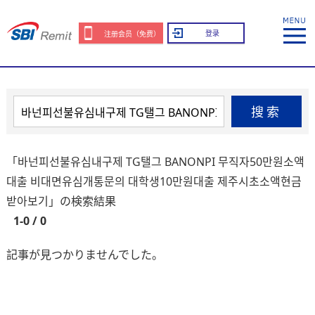
登录
注册会员（免费）
搜索
「바넌피선불유심내구제 TG탤그 BANONPI 무직자50만원소액
대출 비대면유심개통문의 대학생10만원대출 제주시초소액현금
받아보기」の検索結果
1-0 / 0
記事が見つかりませんでした。