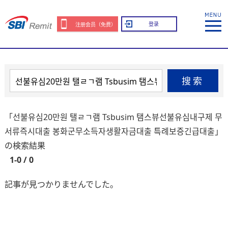
登录
注册会员（免费）
搜索
「선불유심20만원 탤ㄹㄱ램 Tsbusim 탬스뷰선불유심내구제 무
서류즉시대출 봉화군무소득자생활자금대출 특례보증긴급대출」
の検索結果
1-0 / 0
記事が見つかりませんでした。