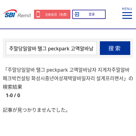
登录
注册会员（免费）
搜索
「주말당일알바 탤그 peckpark 고액알바남자 지게차주말알바
페크박컨설팅 화성시중년여성재택알바일자리 설계프리랜서」の
検索結果
1-0 / 0
記事が見つかりませんでした。