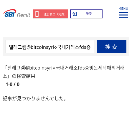
登录
注册会员（免费）
搜索
「텔래그램@bitcoinsyri⟡국내거래소fds증빙돈세탁해외거래
소」の検索結果
1-0 / 0
記事が見つかりませんでした。