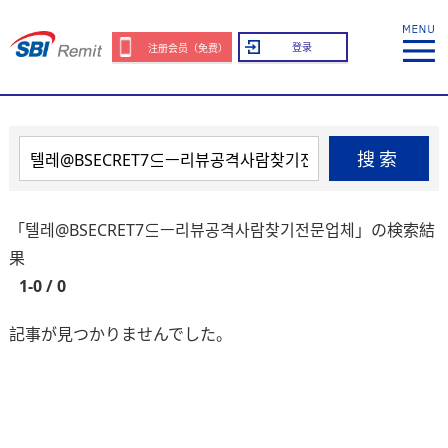
登录
注册会员（免费）
搜索
「텔레@BSECRET7⊆ㅡ리뷰공격사람찾기전문업체」の検索結
果
1-0 / 0
記事が見つかりませんでした。