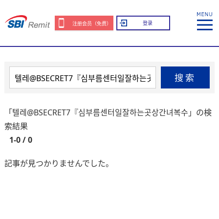
登录
注册会员（免费）
搜索
「텔레@BSECRET7『심부름센터일잘하는곳상간녀복수」の検
索結果
1-0 / 0
記事が見つかりませんでした。