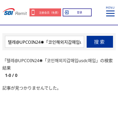
登录
注册会员（免费）
搜索
「텔레@UPCOIN24✺「코인해외지갑매입usdc매입」の検索
結果
1-0 / 0
記事が見つかりませんでした。