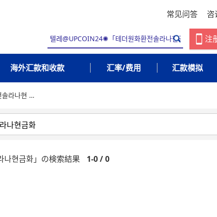
常见问答
咨
注
海外汇款和收款
汇率/费用
汇款模拟
전솔라나현 …
솔라나현금화」の検索結果
1-0 / 0