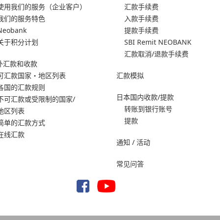
使用我们的服务
（企业客户）
汇款手续费
我们的服务特色
入款手续费
Neobank
提款手续费
关于积分计划
SBI Remit NEOBANK
汇款取消/退款手续费
外汇款和收款
可汇款国家・地区列表
汇款模拟
各国的汇款规则
日本国内收款/提款
不可汇款或受限制的国家/
转账到银行账号
地区列表
提款
简单的汇款方式
在线汇款
通知 / 活动
常见问答