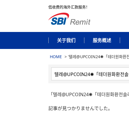
低收费的海外汇款服务！
关于我们
服务概述
HOME
>
'텔레@UPCOIN24✺「테더원화환
「텔레@UPCOIN24✺「테더원화환전
記事が見つかりませんでした。