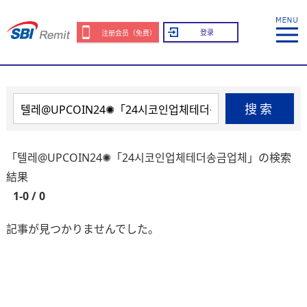
登录
注册会员（免费）
搜索
「텔레@UPCOIN24✺「24시코인업체테더송금업체」の検索
結果
1-0 / 0
記事が見つかりませんでした。