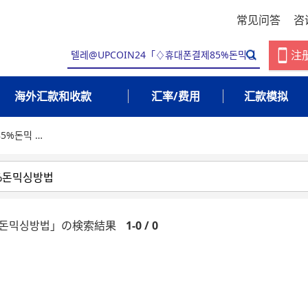
常见问答
咨
注
海外汇款和收款
汇率/费用
汇款模拟
5%돈믹 …
5%돈믹싱방법」の検索結果
1-0 / 0