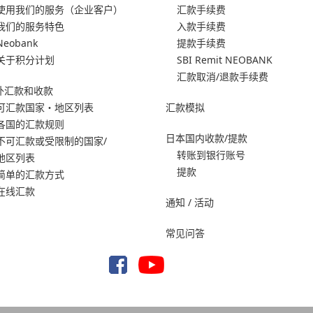
使用我们的服务
（企业客户）
汇款手续费
我们的服务特色
入款手续费
Neobank
提款手续费
关于积分计划
SBI Remit NEOBANK
汇款取消/退款手续费
外汇款和收款
可汇款国家・地区列表
汇款模拟
各国的汇款规则
日本国内收款/提款
不可汇款或受限制的国家/
转账到银行账号
地区列表
提款
简单的汇款方式
在线汇款
通知 / 活动
常见问答