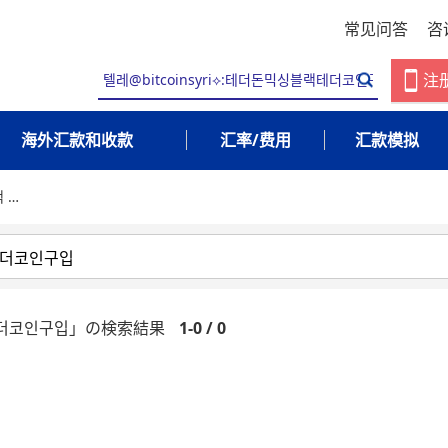
常见问答
咨
注
海外汇款和收款
汇率/费用
汇款模拟
랙 …
블랙테더코인구입」の検索結果
1-0 / 0