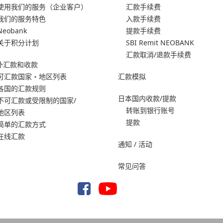
使用我们的服务
（企业客户）
汇款手续费
我们的服务特色
入款手续费
Neobank
提款手续费
关于积分计划
SBI Remit NEOBANK
汇款取消/退款手续费
外汇款和收款
可汇款国家・地区列表
汇款模拟
各国的汇款规则
日本国内收款/提款
不可汇款或受限制的国家/
转账到银行账号
地区列表
提款
简单的汇款方式
在线汇款
通知 / 活动
常见问答