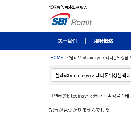
低收费的海外汇款服务！
关于我们
服务概述
HOME
>
'텔레@bitcoinsyri⟡:테더돈믹싱블
「텔레@bitcoinsyri⟡:테더돈믹싱
記事が見つかりませんでした。