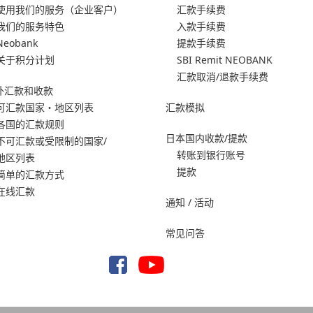
使用我们的服务
（企业客户）
汇款手续费
我们的服务特色
入款手续费
Neobank
提款手续费
关于积分计划
SBI Remit NEOBANK
汇款取消/退款手续费
外汇款和收款
可汇款国家・地区列表
汇款模拟
各国的汇款规则
日本国内收款/提款
不可汇款或受限制的国家/
转账到银行账号
地区列表
提款
简单的汇款方式
在线汇款
通知 / 活动
常见问答