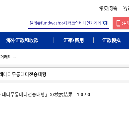
常见问答
咨
注
海外汇款和收款
汇率/费用
汇款模拟
면거래테 …
면거래테더무통테더전송대행」の検索結果
1-0 / 0