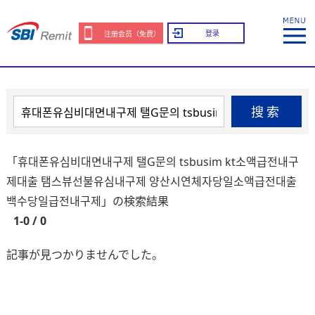
登录
注册会员（免费）
搜索
「휴대폰유심비대면내구제 탤G문의 tsbusim kt소액급전내구
제대출 탬스뷰선불유심내구제 양산시연체자당일소액급전대출
백수당일급전내구제」の検索結果
1-0 / 0
記事が見つかりませんでした。