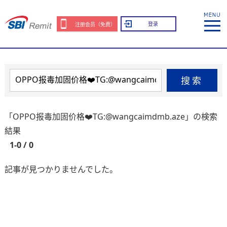
登录
注册会员（免费）
搜索
「OPPO报毒加固价格❤️TG:@wangcaimdmb.aze」の検索
結果
1-0 / 0
記事が見つかりませんでした。