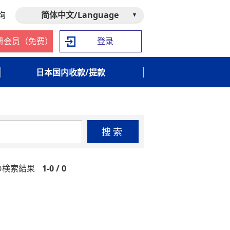
询
简体中文/Language
册会员（免费）
登录
日本国内收款/提款
搜索
at」の検索結果
1-0 / 0