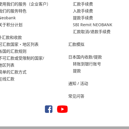
使用我们的服务
（企业客户）
汇款手续费
我们的服务特色
入款手续费
Neobank
提款手续费
关于积分计划
SBI Remit NEOBANK
汇款取消/退款手续费
外汇款和收款
可汇款国家・地区列表
汇款模拟
各国的汇款规则
日本国内收款/提款
不可汇款或受限制的国家/
转账到银行账号
地区列表
提款
简单的汇款方式
在线汇款
通知 / 活动
常见问答