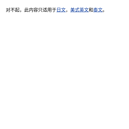
对不起，此内容只适用于
日文
，
美式英文
和
泰文
。