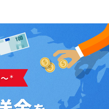
円～
＊
送金