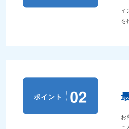
イ
を
02
ポイント
お
こ