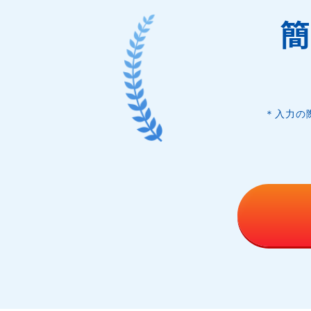
簡
＊入力の