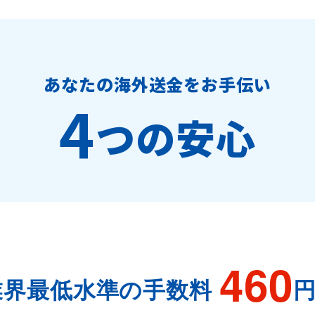
あなたの海外送金をお手伝い
4
つの安心
460
業界最低水準の手数料
円