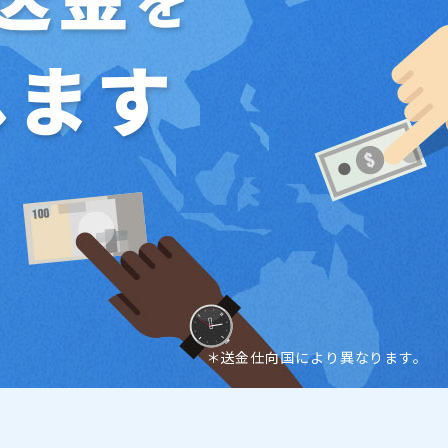
を
します
＊送金仕向国により異なります。