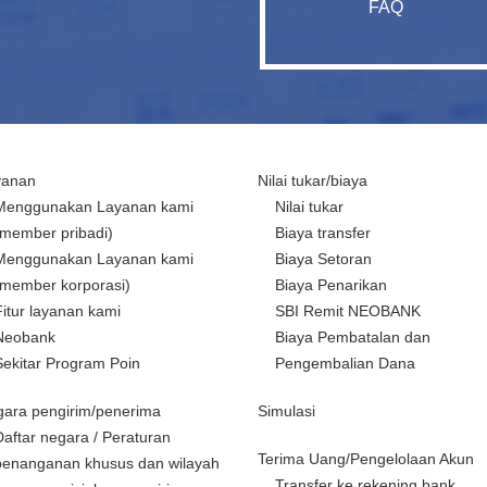
FAQ
yanan
Nilai tukar/biaya
Menggunakan Layanan kami
Nilai tukar
(member pribadi)
Biaya transfer
Menggunakan Layanan kami
Biaya Setoran
(member korporasi)
Biaya Penarikan
Fitur layanan kami
SBI Remit NEOBANK
Neobank
Biaya Pembatalan dan
Sekitar Program Poin
Pengembalian Dana
ara pengirim/penerima
Simulasi
Daftar negara / Peraturan
Terima Uang/Pengelolaan Akun
penanganan khusus dan wilayah
Transfer ke rekening bank