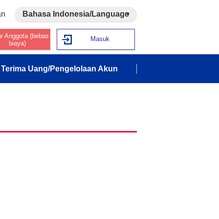
an
Bahasa Indonesia/Language
ar Anggota (bebas
Masuk
biaya)
Terima Uang/Pengelolaan Akun