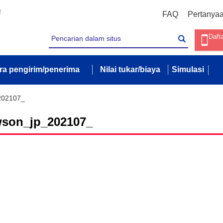
!
FAQ
Pertanya
Daft
ra pengirim/penerima
Nilai tukar/biaya
Simulasi
202107_
wson_jp_202107_