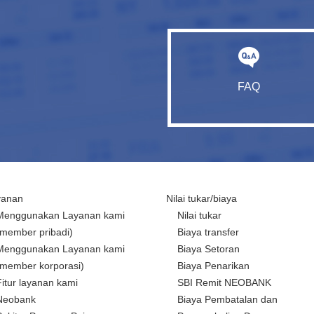
FAQ
yanan
Nilai tukar/biaya
Menggunakan Layanan kami
Nilai tukar
(member pribadi)
Biaya transfer
Menggunakan Layanan kami
Biaya Setoran
(member korporasi)
Biaya Penarikan
Fitur layanan kami
SBI Remit NEOBANK
Neobank
Biaya Pembatalan dan