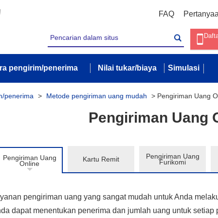
!
FAQ
Pertanya
Daft
ra pengirim/penerima
Nilai tukar/biaya
Simulasi
m/penerima
>
Metode pengiriman uang mudah
>
Pengiriman Uang O
Pengiriman Uang 
Pengiriman Uang
Pengiriman Uang
Kartu Remit
Furikomi
Online
yanan pengiriman uang yang sangat mudah untuk Anda melakuka
da dapat menentukan penerima dan jumlah uang untuk setiap 