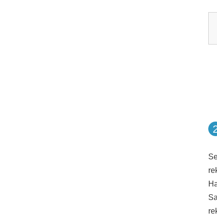
Se
re
Ha
Sa
re