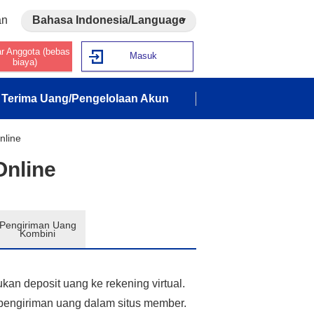
an
Bahasa Indonesia/Language
ar Anggota (bebas
Masuk
biaya)
Terima Uang/Pengelolaan Akun
nline
Online
Pengiriman Uang
Kombini
n deposit uang ke rekening virtual.
pengiriman uang dalam situs member.