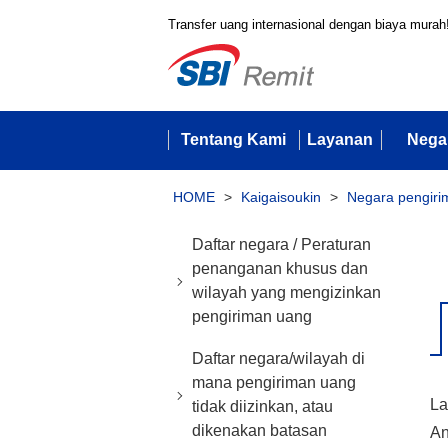
Transfer uang internasional dengan biaya murah
Tentang Kami
Layanan
Nega
HOME
>
Kaigaisoukin
>
Negara pengiri
Daftar negara / Peraturan
penanganan khusus dan
wilayah yang mengizinkan
pengiriman uang
Daftar negara/wilayah di
mana pengiriman uang
La
tidak diizinkan, atau
dikenakan batasan
An