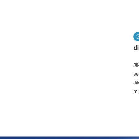
d
Ji
se
Ji
mu