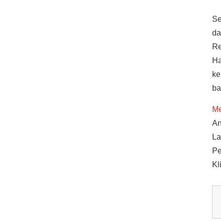
Se
da
Re
Ha
ke
ba
Me
An
La
Pe
Kl