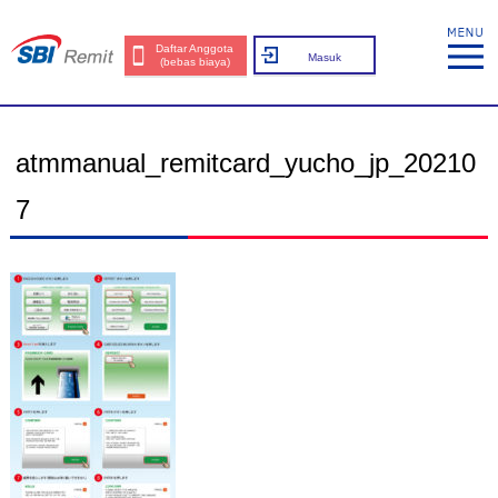
Daftar Anggota
Masuk
(bebas biaya)
atmmanual_remitcard_yucho_jp_20210
7