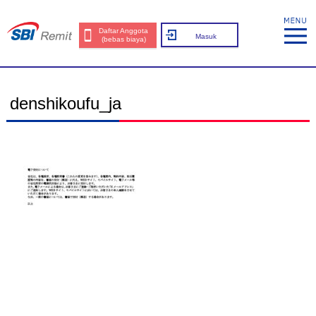
Daftar Anggota
Masuk
(bebas biaya)
denshikoufu_ja