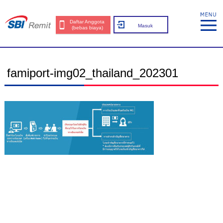
Daftar Anggota
Masuk
(bebas biaya)
famiport-img02_thailand_202301