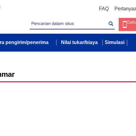
!
FAQ
Pertanya
Daft
ra pengirim/penerima
Nilai tukar/biaya
Simulasi
mmar