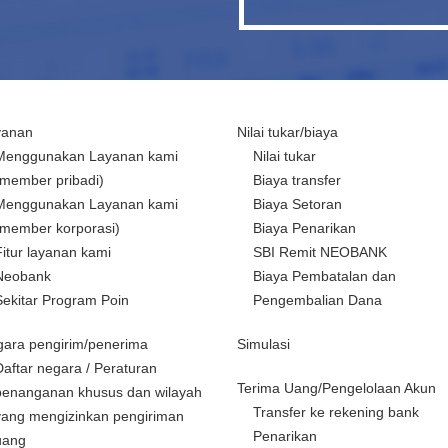
yanan
Nilai tukar/biaya
Menggunakan Layanan kami
Nilai tukar
(member pribadi)
Biaya transfer
Menggunakan Layanan kami
Biaya Setoran
(member korporasi)
Biaya Penarikan
Fitur layanan kami
SBI Remit NEOBANK
Neobank
Biaya Pembatalan dan
Sekitar Program Poin
Pengembalian Dana
ara pengirim/penerima
Simulasi
Daftar negara / Peraturan
Terima Uang/Pengelolaan Akun
penanganan khusus dan wilayah
Transfer ke rekening bank
yang mengizinkan pengiriman
Penarikan
uang