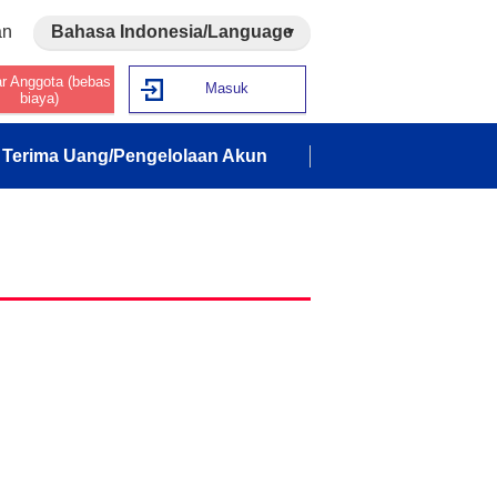
an
Bahasa Indonesia/Language
ar Anggota (bebas
Masuk
biaya)
Terima Uang/Pengelolaan Akun