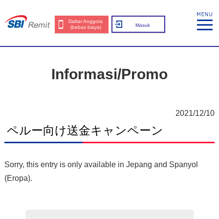
Daftar Anggota
Masuk
(bebas biaya)
Informasi/Promo
2021/12/10
ペルー向け送金キャンペーン
Sorry, this entry is only available in
Jepang
and
Spanyol
(Eropa)
.