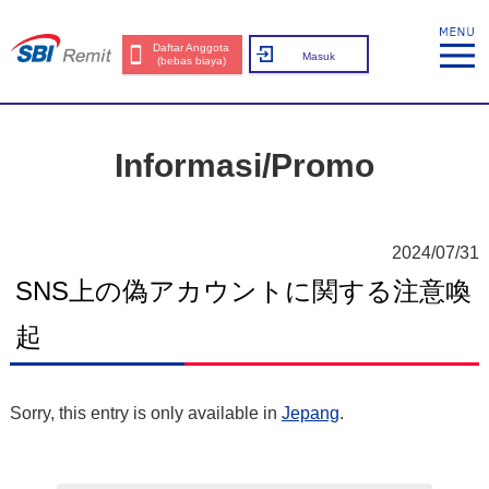
Daftar Anggota
Masuk
(bebas biaya)
Informasi/Promo
2024/07/31
SNS上の偽アカウントに関する注意喚
起
Sorry, this entry is only available in
Jepang
.