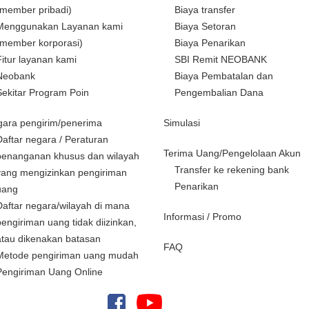
(member pribadi)
Biaya transfer
Menggunakan Layanan kami
Biaya Setoran
(member korporasi)
Biaya Penarikan
Fitur layanan kami
SBI Remit NEOBANK
Neobank
Biaya Pembatalan dan
Sekitar Program Poin
Pengembalian Dana
ara pengirim/penerima
Simulasi
Daftar negara / Peraturan
Terima Uang/Pengelolaan Akun
penanganan khusus dan wilayah
Transfer ke rekening bank
yang mengizinkan pengiriman
Penarikan
uang
Daftar negara/wilayah di mana
Informasi / Promo
pengiriman uang tidak diizinkan,
atau dikenakan batasan
FAQ
Metode pengiriman uang mudah
Pengiriman Uang Online