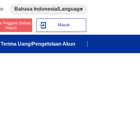
an
Bahasa Indonesia/Language
ar Anggota (bebas
Masuk
biaya)
Terima Uang/Pengelolaan Akun