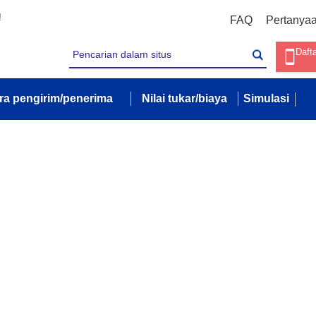
!
FAQ
Pertanya
Daft
ra pengirim/penerima
Nilai tukar/biaya
Simulasi