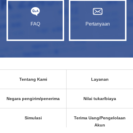
FAQ
Pertanyaan
Tentang Kami
Layanan
Negara pengirim/penerima
Nilai tukar/biaya
Simulasi
Terima Uang/Pengelolaan
Akun