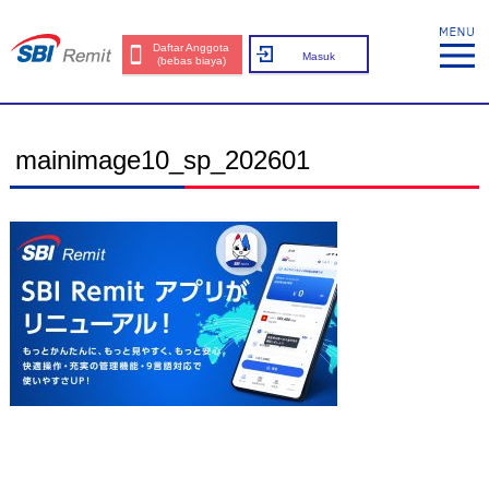
Daftar Anggota
Masuk
(bebas biaya)
mainimage10_sp_202601