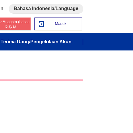
an
Bahasa Indonesia/Language
ar Anggota (bebas
Masuk
biaya)
Terima Uang/Pengelolaan Akun