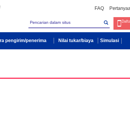
!
FAQ
Pertanya
Daft
ra pengirim/penerima
Nilai tukar/biaya
Simulasi