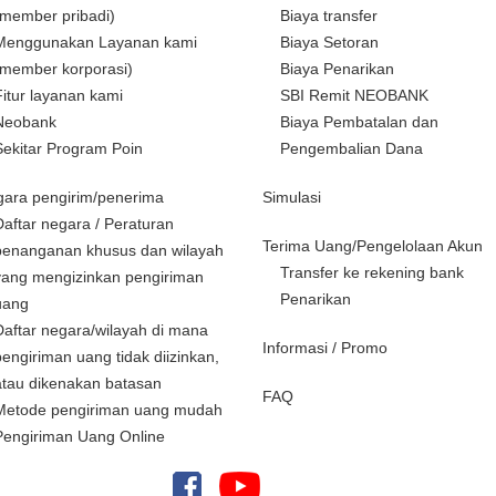
(member pribadi)
Biaya transfer
Menggunakan Layanan kami
Biaya Setoran
(member korporasi)
Biaya Penarikan
Fitur layanan kami
SBI Remit NEOBANK
Neobank
Biaya Pembatalan dan
Sekitar Program Poin
Pengembalian Dana
ara pengirim/penerima
Simulasi
Daftar negara / Peraturan
Terima Uang/Pengelolaan Akun
penanganan khusus dan wilayah
Transfer ke rekening bank
yang mengizinkan pengiriman
Penarikan
uang
Daftar negara/wilayah di mana
Informasi / Promo
pengiriman uang tidak diizinkan,
atau dikenakan batasan
FAQ
Metode pengiriman uang mudah
Pengiriman Uang Online