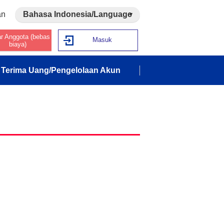
an
Bahasa Indonesia/Language
ar Anggota (bebas
Masuk
biaya)
Terima Uang/Pengelolaan Akun