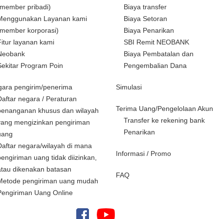
(member pribadi)
Biaya transfer
Menggunakan Layanan kami
Biaya Setoran
(member korporasi)
Biaya Penarikan
Fitur layanan kami
SBI Remit NEOBANK
Neobank
Biaya Pembatalan dan
Sekitar Program Poin
Pengembalian Dana
ara pengirim/penerima
Simulasi
Daftar negara / Peraturan
Terima Uang/Pengelolaan Akun
penanganan khusus dan wilayah
Transfer ke rekening bank
yang mengizinkan pengiriman
Penarikan
uang
Daftar negara/wilayah di mana
Informasi / Promo
pengiriman uang tidak diizinkan,
atau dikenakan batasan
FAQ
Metode pengiriman uang mudah
Pengiriman Uang Online