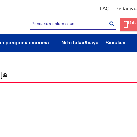
!
FAQ
Pertanya
Daft
ra pengirim/penerima
Nilai tukar/biaya
Simulasi
ja