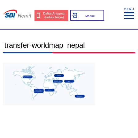
Daftar Anggota
Masuk
(bebas biaya)
transfer-worldmap_nepal