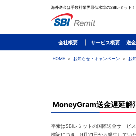
海外送金は手数料業界最低水準のSBIレミット！
会社概要
サービス概要
送金
HOME
>
お知らせ・キャンペーン
>
お
MoneyGram送金遅
平素はSBIレミットの国際送金サービ
標記につき、9月21日から発生していた