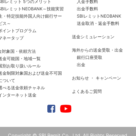
SBIレミット 5つのメリット
入金手数料
SBIレミットNEOBANK～技能実習
出金手数料
生・特定技能外国人向け銀行サー
SBIレミットNEOBANK
ビス～
送金取消・返金手数料
ポイントプログラム
送金シミュレーション
マネータップ
海外からの送金受取・出金
金対象国・依頼方法
銀行口座受取
送金可能国・地域一覧
出金
国別お取り扱いルール
送金制限対象国および送金
不可国
お知らせ ・ キャンペーン
について
選べる送金依頼チャネル
よくあるご質問
インターネット送金
Copyright © SBI Remit Co., Ltd. All Rights Reserved.