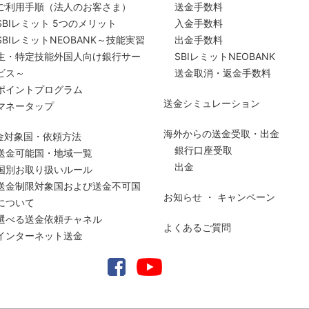
ご利用手順
（法人のお客さま）
送金手数料
SBIレミット 5つのメリット
入金手数料
SBIレミットNEOBANK～技能実習
出金手数料
生・特定技能外国人向け銀行サー
SBIレミットNEOBANK
ビス～
送金取消・返金手数料
ポイントプログラム
送金シミュレーション
マネータップ
海外からの送金受取・出金
金対象国・依頼方法
銀行口座受取
送金可能国・地域一覧
出金
国別お取り扱いルール
送金制限対象国および送金
不可国
お知らせ ・ キャンペーン
について
選べる送金依頼チャネル
よくあるご質問
インターネット送金