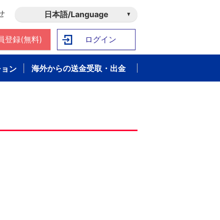
せ
日本語/Language
員登録(無料)
ログイン
海外からの送金受取・出金
ション