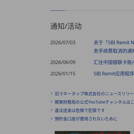
通知/
活动
2026/07/03
关于「SBI Remi
务手续费取消的通
2026/06/09
汇往中国银联卡账
2026/01/15
SBI Remit应用
旧マネータップ株式会社のニュースリリー
関東財務局の公式YouTubeチャンネルは
違法送金は危険で犯罪です
預貯金口座が悪用されないために