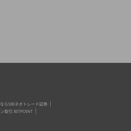
ならSBIネオトレード証券
引 BITPOINT