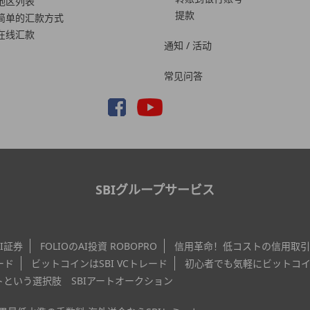
地区列表
提款
简单的汇款方式
在线汇款
通知 / 活动
常见问答
SBIグループサービス
BI証券
FOLIOのAI投資 ROBOPRO
信用革命！低コストの信用取引
ード
ビットコインはSBI VCトレード
初心者でも気軽にビットコイン取
という選択肢 SBIアートオークション