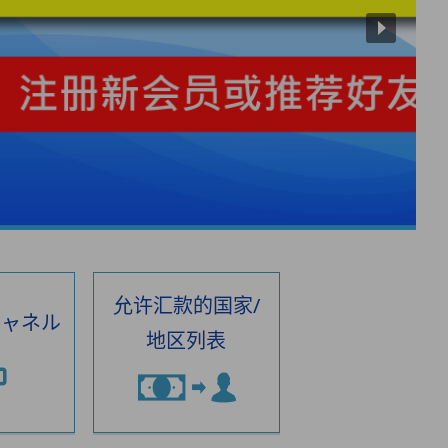
允许汇款的国家/
チャネル
地区列表