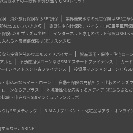
界最低水準の手数料 海外送金ならSBIレミット
険・海外旅行保険ならSBI損保
業界最安水準の死亡保険はSBI生命
険はSBIいきいき少短
賃貸住宅向け保険、バイク・自転車用車両保険
保険はSBIプリズム少短
インターネット専用のペット保険はSBIペ
入れる地震補償保険はSBIリスタ少短
較なら投資信託のウエルスアドバイザー
資産運用・保険・住宅ローン
Iアルヒ
不動産担保ローンならSBIエステートファイナンス
カード
新生インベストメント＆ファイナンス
投資用マンションローンならSB
較・申込みならイー・ローン
自動車保険の見積もり・比較のインズ
・ローンならアプラス
地域活性化を応援するメディア SBIふるさと
比較・申込ならSBIインシュアランスラボ
クはSBIメディック
5-ALAサプリメント・化粧品はアラ・オンライ
するなら、SBINFT