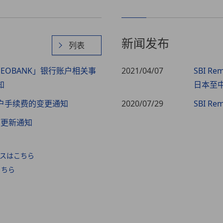
新闻发布
列表
t NEOBANK」银行账户相关事
2021/04/07
SBI 
知
日本至
户手续费的变更通知
2020/07/29
SBI 
程序更新通知
スはこちら
こちら