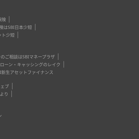
保険
はSBI日本少短
ット少短
のご相談はSBIマネープラザ
ローン・キャッシングのレイク
I新生アセットファイナンス
ウェブ
だより
ン