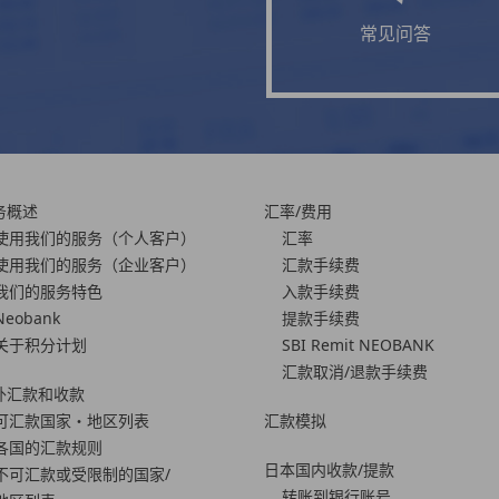
常见问答
务概述
汇率/费用
使用我们的服务
（个人客户）
汇率
使用我们的服务
（企业客户）
汇款手续费
我们的服务特色
入款手续费
Neobank
提款手续费
关于积分计划
SBI Remit NEOBANK
汇款取消/退款手续费
外汇款和收款
可汇款国家・地区列表
汇款模拟
各国的汇款规则
日本国内收款/提款
不可汇款或受限制的国家/
转账到银行账号