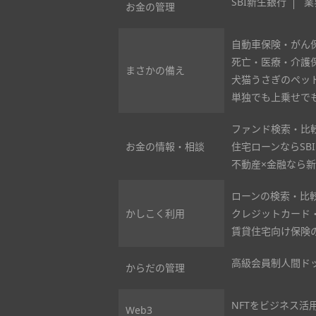
SBI新生銀行
業
お金の管理
自動車保険・がん保
死亡・医療・介護保
まさかの備え
犬猫うさぎのペット
単独でも上乗せでも
ファンド検索・比
お金の情報・相談
住宅ローンならSB
不動産×金融なら
ローンの検索・比
かしこく利用
クレジットカード
賃貸住宅向け保険の
高級会員制人間ドッ
からだの管理
NFTをビジネス活用
Web3